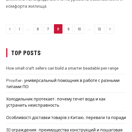
комфорта жилища.
Previous
Next
…
…
1
6
7
8
9
10
12
TOP POSTS
How small craft sellers can build a smarter beadable pen range
Proxifier: универсальный помощник в работе с разными
типами ПО
Холодильник протекает: почему течет вода и как
устранить неисправность
Особливості доставки товарів з Китаю, переваги та поради
3D ограждения: преимущества конструкций и пошаговая