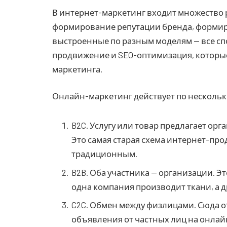
В интернет-маркетинг входит множество 
формирование репутации бренда, формир
выстроенные по разным моделям — все с
продвижение и SEO-оптимизация, которые 
маркетинга.
Онлайн-маркетинг действует по нескольк
B2C. Услугу или товар предлагает орг
Это самая старая схема интернет-про
традиционным.
B2B. Оба участника — организации. Э
одна компания производит ткани, а д
C2C. Обмен между физлицами. Сюда от
объявления от частных лиц на онлай