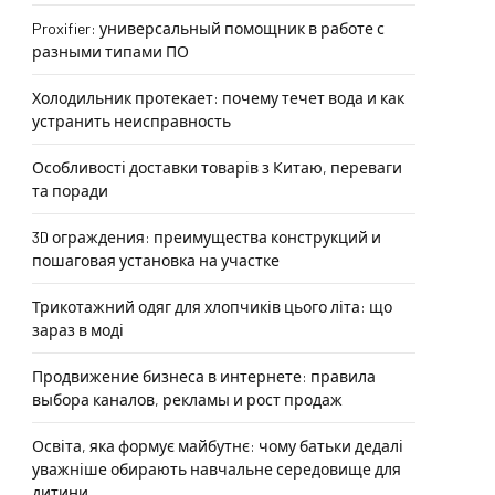
Proxifier: универсальный помощник в работе с
разными типами ПО
Холодильник протекает: почему течет вода и как
устранить неисправность
Особливості доставки товарів з Китаю, переваги
та поради
3D ограждения: преимущества конструкций и
пошаговая установка на участке
Трикотажний одяг для хлопчиків цього літа: що
зараз в моді
Продвижение бизнеса в интернете: правила
выбора каналов, рекламы и рост продаж
Освіта, яка формує майбутнє: чому батьки дедалі
уважніше обирають навчальне середовище для
дитини