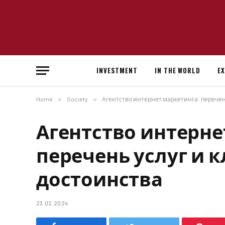
INVESTMENT
IN THE WORLD
E
Home
»
Society
»
Агентство интернет маркетинга: перечен
Агентство интерне
перечень услуг и 
достоинства
23.02.2024