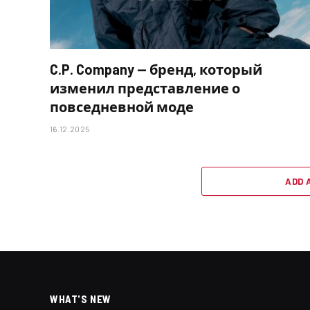
C.P. Company — бренд, который
изменил представление о
повседневной моде
16.12.2025
ADD 
WHAT'S NEW