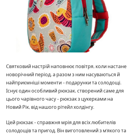
Святковий настрій наповнює повітря, коли настане
новорічний період, а разом з ним насуваються й
найприємніші моменти – подарунки та солодощі.
Існує один особливий рюкзак, створений саме для
цього чарівного часу – рюкзак з цукерками на
Новий Рік, від нашого рітейл холдінгу.
Цей рюкзак – справжня мрія для всіх любителів
солодощів та пригод. Він виготовлений з м’якого та