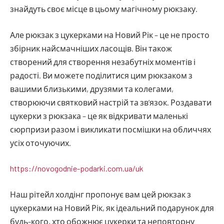
знайдуть своє місце в цьому магічному рюкзаку.
Але рюкзак з цукерками на Новий Рік – це не просто
збірник найсмачніших ласощів. Він також
створений для створення незабутніх моментів і
радості. Ви можете поділитися цим рюкзаком з
вашими близькими, друзями та колегами,
створюючи святковий настрій та зв’язок. Роздавати
цукерки з рюкзака – це як відкривати маленькі
сюрпризи разом і викликати посмішки на обличчях
усіх оточуючих.
https://novogodnie-podarki.com.ua/uk
Наш рітейл холдінг пропонує вам цей рюкзак з
цукерками на Новий Рік, як ідеальний подарунок для
будь-кого, хто обожнює цукерки та неповторну