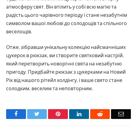
атмосферу свят. Він втілить у собі всю магію та
радість цього чарівного періоду і стане незабутнім
символом вашої любові до солодощів та спільного
веселощів.
Отже, зібравши унікальну колекцію найсмачніших
цукерок в рюкзак, ви створите святковий настрій,
який перетворить новорічні свята на незабутню
пригоду. Придбайте рюкзак з цукерками на Новий
Рік від нашого рітейл холдінгу, і ваше свято стане
солодким, веселим та неповторним.
Facebook
Twitter
Pinterest
LinkedIn
Reddit
Email