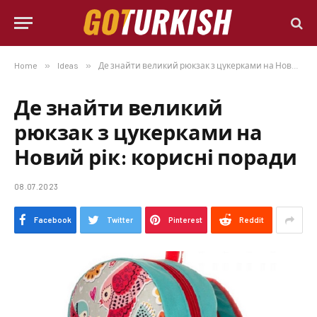
Home
»
Ideas
»
Де знайти великий рюкзак з цукерками на Новий рік: корисні поради
Де знайти великий
рюкзак з цукерками на
Новий рік: корисні поради
08.07.2023
Facebook
Twitter
Pinterest
Reddit