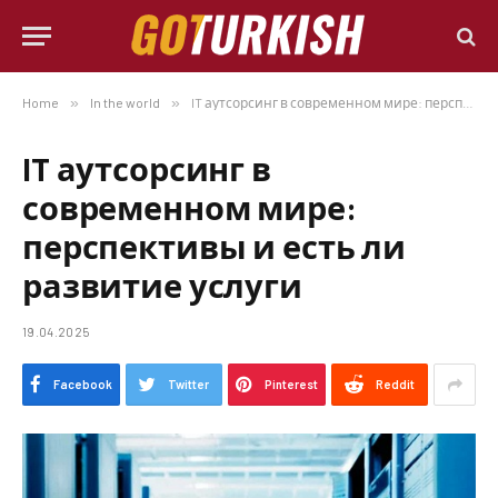
Home
»
In the world
»
IT аутсорсинг в современном мире: перспективы и есть ли развитие услуги
IT аутсорсинг в
современном мире:
перспективы и есть ли
развитие услуги
19.04.2025
Facebook
Twitter
Pinterest
Reddit