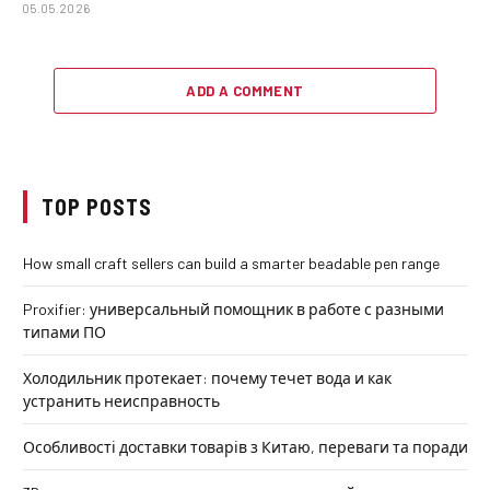
05.05.2026
ADD A COMMENT
TOP POSTS
How small craft sellers can build a smarter beadable pen range
Proxifier: универсальный помощник в работе с разными
типами ПО
Холодильник протекает: почему течет вода и как
устранить неисправность
Особливості доставки товарів з Китаю, переваги та поради