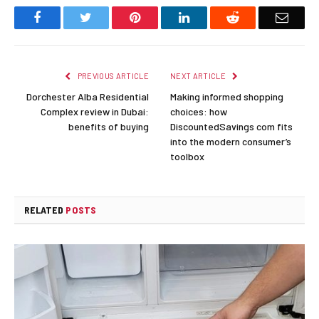
Facebook
Twitter
Pinterest
LinkedIn
Reddit
Email
PREVIOUS ARTICLE
NEXT ARTICLE
Dorchester Alba Residential
Making informed shopping
Complex review in Dubai:
choices: how
benefits of buying
DiscountedSavings com fits
into the modern consumer’s
toolbox
RELATED
POSTS