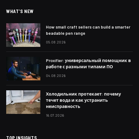
WHAT'S NEW
How small craft sellers can build a smarter
beadable pen range
05.08.2026
Proxifier: универсальный помощник в
работе с разными типами ПО
04.08.2026
Холодильник протекает: почему
течет вода и как устранить
неисправность
16.07.2026
TOP INSIGHTS