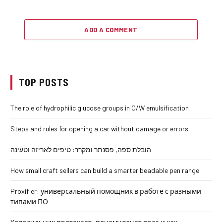
ADD A COMMENT
TOP POSTS
The role of hydrophilic glucose groups in O/W emulsification
Steps and rules for opening a car without damage or errors
הובלת ספה, פסנתר ומקרר: טיפים לאריזה וטעינה
How small craft sellers can build a smarter beadable pen range
Proxifier: универсальный помощник в работе с разными
типами ПО