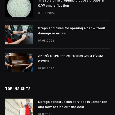
The role of hydrophilic glucose groups in
O/W emulsification
09.08.2026
Steps and rules for opening a car without
damage or errors
07.08.2026
הובלת ספה, פסנתר ומקרר: טיפים לאריזה
וטעינה
07.08.2026
TOP INSIGHTS
Garage construction services in Edmonton
and how to find out the cost
01.11.2025