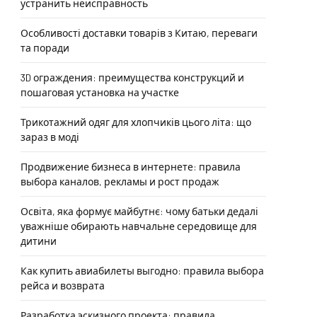
устранить неисправность
Особливості доставки товарів з Китаю, переваги
та поради
3D ограждения: преимущества конструкций и
пошаговая установка на участке
Трикотажний одяг для хлопчиків цього літа: що
зараз в моді
Продвижение бизнеса в интернете: правила
выбора каналов, рекламы и рост продаж
Освіта, яка формує майбутнє: чому батьки дедалі
уважніше обирають навчальне середовище для
дитини
Как купить авиабилеты выгодно: правила выбора
рейса и возврата
Разработка эскизного проекта: правила