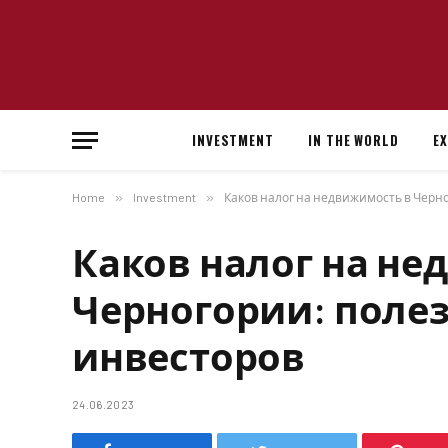
INVESTMENT
IN THE WORLD
E
Home
»
Investment
»
Каков налог на недвижимость в Черн
Каков налог на не
Черногории: поле
инвесторов
24.06.2023