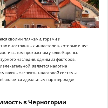
аяся своими пляжами, горами и
тво иностранных инвесторов, которые ищут
сти в этом прекрасном уголке Европы.
турного наследия, одним из факторов,
влекательной, является налог на
рим важные аспекты налоговой системы
oint является идеальным партнером для
имость в Черногории