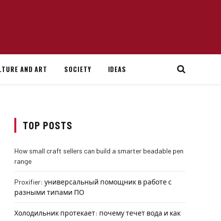
LTURE AND ART
SOCIETY
IDEAS
TOP POSTS
How small craft sellers can build a smarter beadable pen
range
Proxifier: универсальный помощник в работе с
разными типами ПО
Холодильник протекает: почему течет вода и как