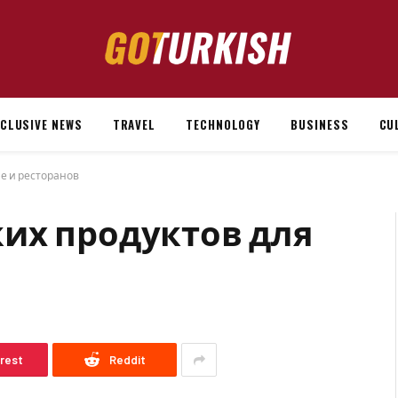
XCLUSIVE NEWS
TRAVEL
TECHNOLOGY
BUSINESS
CU
е и ресторанов
их продуктов для
erest
Reddit