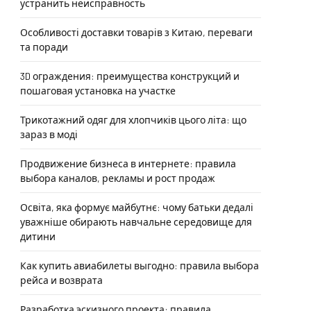
устранить неисправность
Особливості доставки товарів з Китаю, переваги
та поради
3D ограждения: преимущества конструкций и
пошаговая установка на участке
Трикотажний одяг для хлопчиків цього літа: що
зараз в моді
Продвижение бизнеса в интернете: правила
выбора каналов, рекламы и рост продаж
Освіта, яка формує майбутнє: чому батьки дедалі
уважніше обирають навчальне середовище для
дитини
Как купить авиабилеты выгодно: правила выбора
рейса и возврата
Разработка эскизного проекта: правила