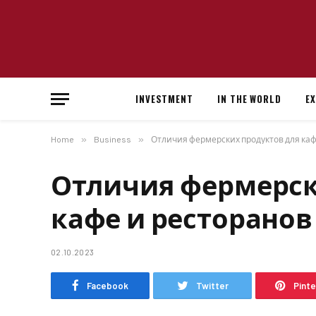
INVESTMENT
IN THE WORLD
E
Home
»
Business
»
Отличия фермерских продуктов для каф
Отличия фермерск
кафе и ресторанов
02.10.2023
Facebook
Twitter
Pint