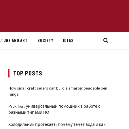
LTURE AND ART
SOCIETY
IDEAS
TOP POSTS
How small craft sellers can build a smarter beadable pen
range
Proxifier: универсальный помощник в работе с
разными типами ПО
Холодильник протекает: почему течет вода и как