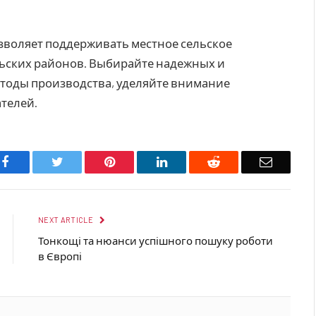
зволяет поддерживать местное сельское
льских районов. Выбирайте надежных и
тоды производства, уделяйте внимание
телей.
Facebook
Twitter
Pinterest
LinkedIn
Reddit
Email
NEXT ARTICLE
Тонкощі та нюанси успішного пошуку роботи
в Європі