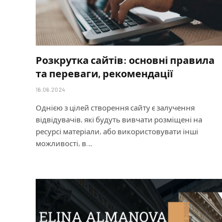
Розкрутка сайтів: основні правила
та переваги, рекомендації
16.06.2024
Однією з цілей створення сайту є залучення
відвідувачів, які будуть вивчати розміщені на
ресурсі матеріали, або використовувати інші
можливості, в…