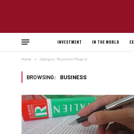
INVESTMENT
IN THE WORLD
E
Home
»
Category: "Business" (Page 4)
BROWSING:
BUSINESS