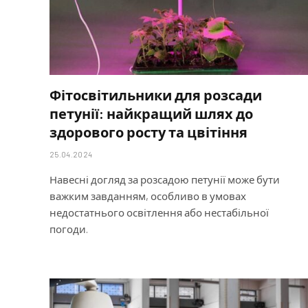
Фітосвітильники для розсади
петунії: найкращий шлях до
здорового росту та цвітіння
25.04.2024
Навесні догляд за розсадою петунії може бути
важким завданням, особливо в умовах
недостатнього освітлення або нестабільної
погоди.