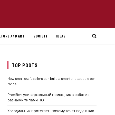
LTURE AND ART
SOCIETY
IDEAS
TOP POSTS
How small craft sellers can build a smarter beadable pen
range
Proxifier: универсальный помощник в работе с
разными типами ПО
Холодильник протекает: почему течет вода и как