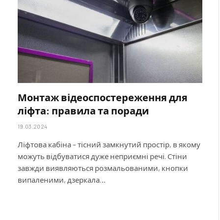
Монтаж відеоспостереження для
ліфта: правила та поради
19.03.2024
Ліфтова кабіна – тісний замкнутий простір, в якому
можуть відбуватися дуже неприємні речі. Стіни
завжди виявляються розмальованими, кнопки
випаленими, дзеркала…