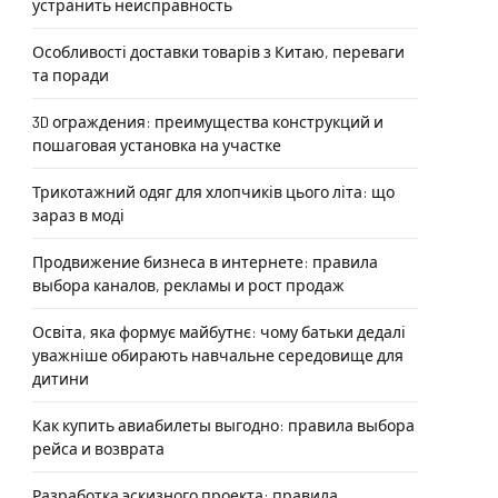
устранить неисправность
Особливості доставки товарів з Китаю, переваги
та поради
3D ограждения: преимущества конструкций и
пошаговая установка на участке
Трикотажний одяг для хлопчиків цього літа: що
зараз в моді
Продвижение бизнеса в интернете: правила
выбора каналов, рекламы и рост продаж
Освіта, яка формує майбутнє: чому батьки дедалі
уважніше обирають навчальне середовище для
дитини
Как купить авиабилеты выгодно: правила выбора
рейса и возврата
Разработка эскизного проекта: правила