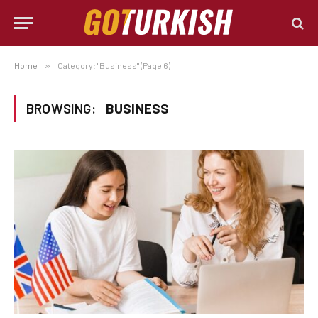
Home
»
Category: "Business" (Page 6)
BROWSING:
BUSINESS