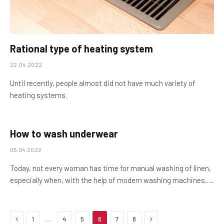
Rational type of heating system
22.04.2022
Until recently, people almost did not have much variety of
heating systems.
How to wash underwear
05.04.2022
Today, not every woman has time for manual washing of linen,
especially when, with the help of modern washing machines,…
Previous
Next
…
1
4
5
6
7
8