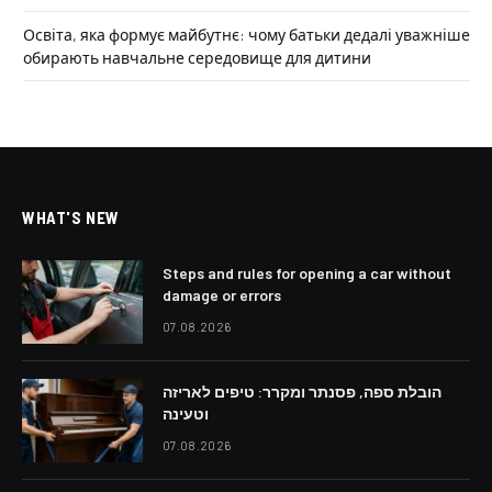
Освіта, яка формує майбутнє: чому батьки дедалі уважніше
обирають навчальне середовище для дитини
WHAT'S NEW
Steps and rules for opening a car without
damage or errors
07.08.2026
הובלת ספה, פסנתר ומקרר: טיפים לאריזה
וטעינה
07.08.2026