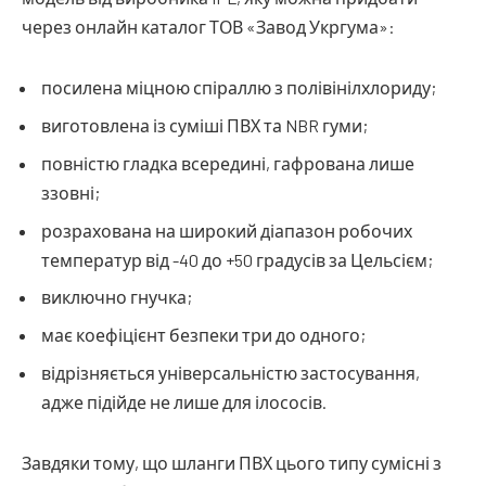
через онлайн каталог ТОВ «Завод Укргума»:
посилена міцною спіраллю з полівінілхлориду;
виготовлена ​​із суміші ПВХ та NBR гуми;
повністю гладка всередині, гафрована лише
ззовні;
розрахована на широкий діапазон робочих
температур від -40 до +50 градусів за Цельсієм;
виключно гнучка;
має коефіцієнт безпеки три до одного;
відрізняється універсальністю застосування,
адже підійде не лише для ілососів.
Завдяки тому, що шланги ПВХ цього типу сумісні з