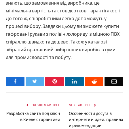
знають, що замовлення від виробника, це
мінімальна вартість та стовідсоткові гарантії якості.
До того ж, співробітники легко допоможуть у
процесі вибору. Завдяки цьому ви зможете купити
гафровані рукави з полівінілхлориду із міцною ПВХ
спіраллю швидко та дешево. Також у каталозі
зібраний вражаючий вибір інших виробів із гуми
для промисловості та побуту.
Facebook
Twitter
Pinterest
LinkedIn
Reddit
Email
PREVIOUS ARTICLE
NEXT ARTICLE
Разработка сайта под ключ
Особенности досуга в
в Киеве с гарантией
интернете и идеи, правила
и рекомендации