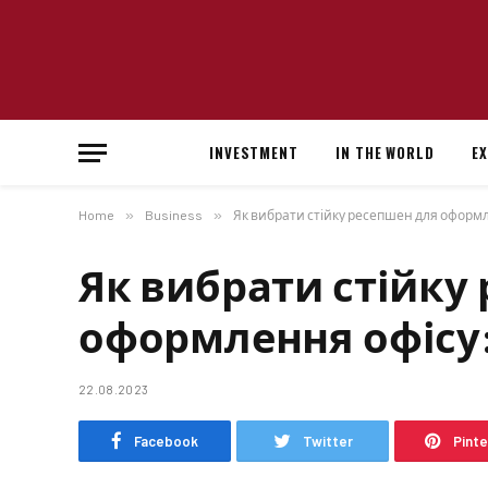
INVESTMENT
IN THE WORLD
E
Home
»
Business
»
Як вибрати стійку ресепшен для оформл
Як вибрати стійку
оформлення офісу:
22.08.2023
Facebook
Twitter
Pint