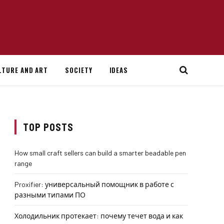
LTURE AND ART
SOCIETY
IDEAS
TOP POSTS
How small craft sellers can build a smarter beadable pen
range
Proxifier: универсальный помощник в работе с
разными типами ПО
Холодильник протекает: почему течет вода и как