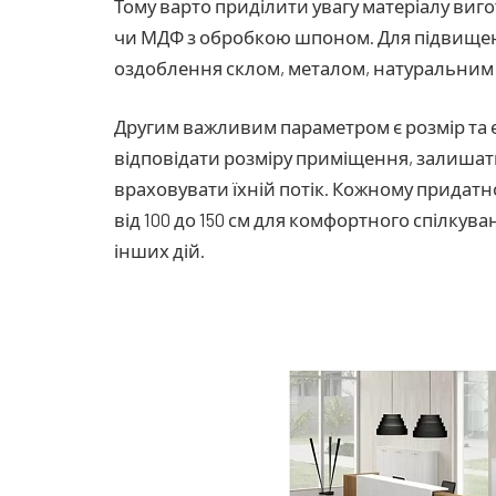
Тому варто приділити увагу матеріалу виг
чи МДФ з обробкою шпоном.
Для підвищен
оздоблення склом, металом, натуральним
Другим важливим параметром є розмір та 
відповідати розміру приміщення, залишати
враховувати їхній потік.
Кожному придатно
від 100 до 150 см для комфортного спілкув
інших дій.