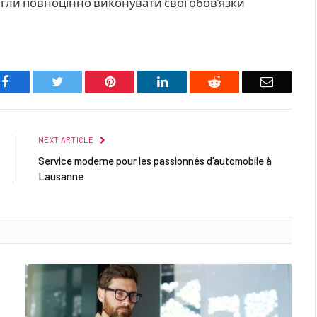
гли повноцінно виконувати свої обов’язки
Facebook
Twitter
Pinterest
LinkedIn
Reddit
Email
NEXT ARTICLE
Service moderne pour les passionnés d’automobile à
Lausanne