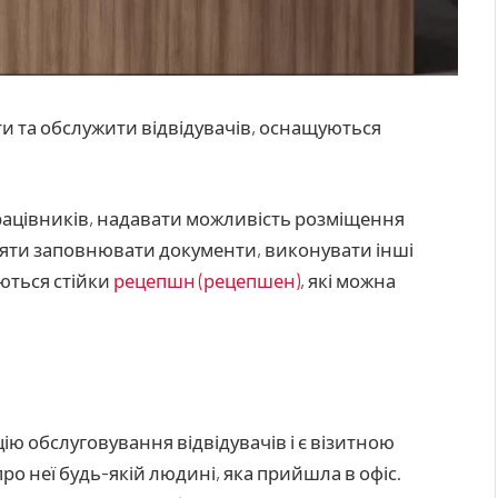
и та обслужити відвідувачів, оснащуються
рацівників, надавати можливість розміщення
оляти заповнювати документи, виконувати інші
ються стійки
рецепшн (рецепшен)
, які можна
цію обслуговування відвідувачів і є візитною
о неї будь-якій людині, яка прийшла в офіс.