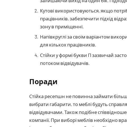
залишаючи вихід на один бік.
Підход
Кутові використовуються, якщо потріб
працівників, забезпечити підхід відра
зону в приміщенні.
Напівкруглі за своїм варіантом викори
для кількох працівників.
Стійки у формі букви П зазвичай заст
потоком відвідувачів.
Поради
Стійка ресепшн не повинна займати біль
вибрати габарити, то меблі будуть справл
відвідувачами.
Також подібне співвідноше
компанії,
При виборі меблів необхідно вр