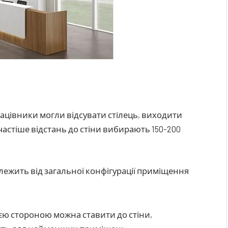
ацівники могли відсувати стілець, виходити
астіше відстань до стіни вибирають 150-200
лежить від загальної конфігурації приміщення
ією стороною можна ставити до стіни,