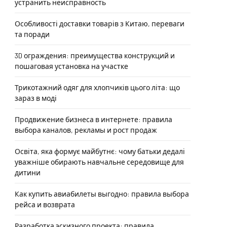
устранить неисправность
Особливості доставки товарів з Китаю, переваги
та поради
3D ограждения: преимущества конструкций и
пошаговая установка на участке
Трикотажний одяг для хлопчиків цього літа: що
зараз в моді
Продвижение бизнеса в интернете: правила
выбора каналов, рекламы и рост продаж
Освіта, яка формує майбутнє: чому батьки дедалі
уважніше обирають навчальне середовище для
дитини
Как купить авиабилеты выгодно: правила выбора
рейса и возврата
Разработка эскизного проекта: правила