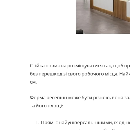
Стійка повинна розміщуватися так, щоб пр
без перешкод зі свого робочого місця.
Найч
см.
Форма ресепшн може бути різною, вона за
та його площі:
Прямі є найуніверсальнішими, їх одн