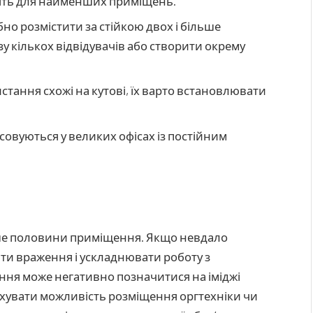
ять для найменших приміщень.
но розмістити за стійкою двох і більше
зу кількох відвідувачів або створити окрему
стання схожі на кутові, їх варто встановлювати
осовуються у великих офісах із постійним
ше половини приміщення.
Якщо невдало
яти враження і ускладнювати роботу з
ння може негативно позначитися на іміджі
ахувати можливість розміщення оргтехніки чи