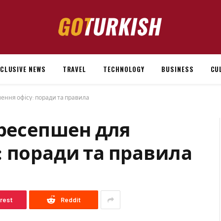
XCLUSIVE NEWS
TRAVEL
TECHNOLOGY
BUSINESS
CU
ення офісу: поради та правила
 ресепшен для
 поради та правила
erest
Reddit