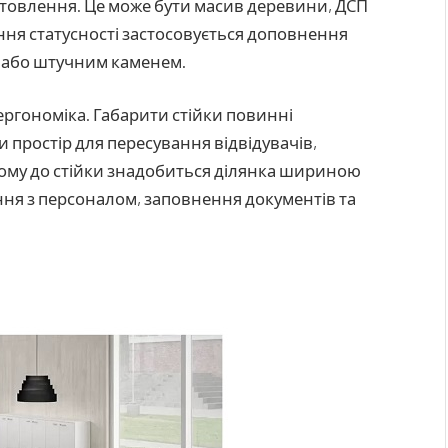
отовлення.
Це може бути масив деревини, ДСП
ня статусності застосовується доповнення
 або штучним каменем.
ергономіка.
Габарити стійки повинні
 простір для пересування відвідувачів,
му до стійки знадобиться ділянка шириною
ання з персоналом, заповнення документів та