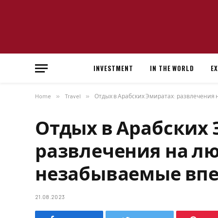
INVESTMENT
IN THE WORLD
E
Home
»
Travel
»
Отдых в Арабских Эмиратах: развлечения 
Отдых в Арабских 
развлечения на лю
незабываемые вп
21.08.2023