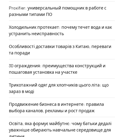
Proxifier: универсальный помощник в работе с
разными типами ПО
Холодильник протекает: почему течет вода и как
устранить неисправность
Особливості доставки товарів з Китаю, переваги
та поради
3D ограждения: преимущества конструкций и
пошаговая установка на участке
Трикотажний одяг для хлопчиків цього літа: що
зараз в моді
Продвижение бизнеса в интернете: правила
выбора каналов, рекламы и рост продаж
Освіта, яка формує майбутнє: чому батьки дедалі
уважніше обирають навчальне середовище для
дитини