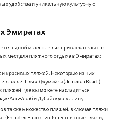
ные удобства и уникальную культурную
их Эмиратах
ется одной из ключевых привлекательных
ных мест для пляжного отдыха в Эмиратах:
х и красивых пляжей. Некоторые из них
 отелей. Пляж Джумейра (Jumeirah Beach) –
 пляжей, где вы можете насладиться
рдж-Аль-Араб и Дубайскую марину.
тов также множество пляжей, включая пляжи
с (Emirates Palace), и общественные пляжи,