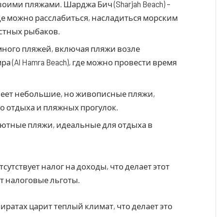
оими пляжами. Шарджа Бич (Sharjah Beach) –
де можно расслабиться, насладиться морским
стных рыбаков.
 много пляжей, включая пляжи возле
 (Al Hamra Beach), где можно провести время
меет небольшие, но живописные пляжи,
о отдыха и пляжных прогулок.
уютные пляжи, идеальные для отдыха в
сутствует налог на доходы, что делает этот
т налоговые льготы.
иратах царит теплый климат, что делает это