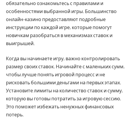
обязательно ознакомьтесь с правилами и
особенностями выбранной игры. Большинство
онлайн-казино предоставляют подробные
инструкции по каждой игре, которые помогут
новичкам разобраться в механизмах ставок и
выигрышей.
Когда вы начинаете игру, важно контролировать
размер своих ставок. Начинайте с маленьких сумм,
чтобы лучше понять игровой процесс и не
рисковать большими деньгами на первых этапах.
Установите лимиты на количество ставок и сумму,
которую вы готовы потратить за игровую сессию.
Это поможет избежать ненужных финансовых
потерь.