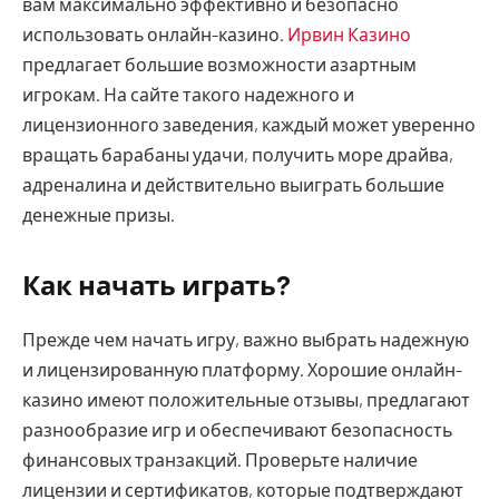
вам максимально эффективно и безопасно
использовать онлайн-казино.
Ирвин Казино
предлагает большие возможности азартным
игрокам. На сайте такого надежного и
лицензионного заведения, каждый может уверенно
вращать барабаны удачи, получить море драйва,
адреналина и действительно выиграть большие
денежные призы.
Как начать играть?
Прежде чем начать игру, важно выбрать надежную
и лицензированную платформу. Хорошие онлайн-
казино имеют положительные отзывы, предлагают
разнообразие игр и обеспечивают безопасность
финансовых транзакций. Проверьте наличие
лицензии и сертификатов, которые подтверждают