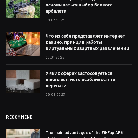
основываться выбор боевого
арбалета
08.07.2023
Что из себя представляет интернет
казино: принцип работы
виртуальных азартных развлечений
23.01.2025
У яких сферах застосовується
пінопласт: його особливості та
переваги
29.06.2023
RECOMMEND
The main advantages of the FikFap APK