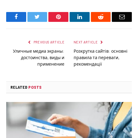
Facebook
Twitter
Pinterest
LinkedIn
Reddit
Email
PREVIOUS ARTICLE
NEXT ARTICLE
Уличные медиа экраны:
Розкрутка сайтів: основні
достоинства, виды и
правила та переваги,
применение
рекомендації
RELATED
POSTS