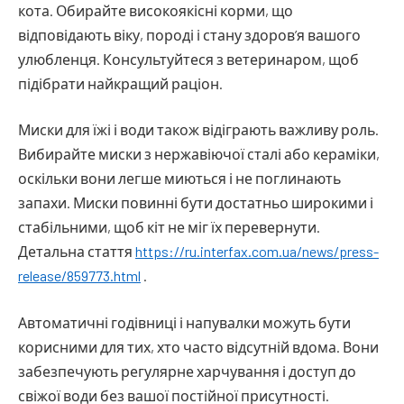
кота. Обирайте високоякісні корми, що
відповідають віку, породі і стану здоров’я вашого
улюбленця. Консультуйтеся з ветеринаром, щоб
підібрати найкращий раціон.
Миски для їжі і води також відіграють важливу роль.
Вибирайте миски з нержавіючої сталі або кераміки,
оскільки вони легше миються і не поглинають
запахи. Миски повинні бути достатньо широкими і
стабільними, щоб кіт не міг їх перевернути.
Детальна стаття
https://ru.interfax.com.ua/news/press-
release/859773.html
.
Автоматичні годівниці і напувалки можуть бути
корисними для тих, хто часто відсутній вдома. Вони
забезпечують регулярне харчування і доступ до
свіжої води без вашої постійної присутності.