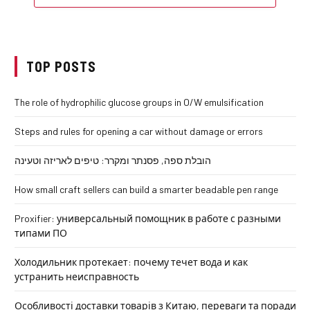
TOP POSTS
The role of hydrophilic glucose groups in O/W emulsification
Steps and rules for opening a car without damage or errors
הובלת ספה, פסנתר ומקרר: טיפים לאריזה וטעינה
How small craft sellers can build a smarter beadable pen range
Proxifier: универсальный помощник в работе с разными
типами ПО
Холодильник протекает: почему течет вода и как
устранить неисправность
Особливості доставки товарів з Китаю, переваги та поради