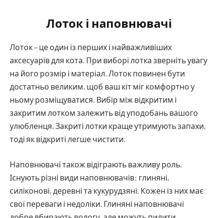
Лоток і наповнювачі
Лоток – це один із перших і найважливіших
аксесуарів для кота. При виборі лотка зверніть увагу
на його розмір і матеріал. Лоток повинен бути
достатньо великим, щоб ваш кіт міг комфортно у
ньому розміщуватися. Вибір між відкритим і
закритим лотком залежить від уподобань вашого
улюбленця. Закриті лотки краще утримують запахи,
тоді як відкриті легше чистити.
Наповнювачі також відіграють важливу роль.
Існують різні види наповнювачів: глиняні,
силіконові, деревні та кукурудзяні. Кожен із них має
свої переваги і недоліки. Глиняні наповнювачі
добре вбирають вологу, але можуть пилити.