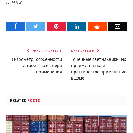
доходу!
Facebook
Twitter
Pinterest
LinkedIn
Reddit
Email
PREVIOUS ARTICLE
NEXT ARTICLE
Гигрометр: особенности
Точечные светильники: их
устройства и сфера
преимущества и
применения
практическое применение
в доме
RELATED
POSTS