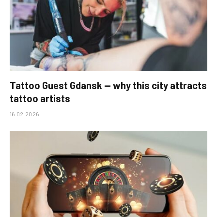
Tattoo Guest Gdansk — why this city attracts
tattoo artists
16.02.2026