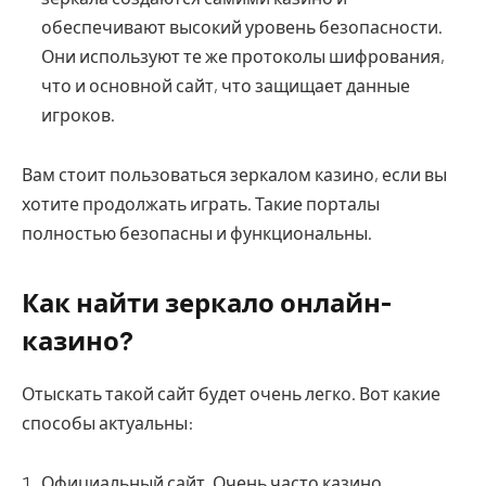
обеспечивают высокий уровень безопасности.
Они используют те же протоколы шифрования,
что и основной сайт, что защищает данные
игроков.
Вам стоит пользоваться зеркалом казино, если вы
хотите продолжать играть. Такие порталы
полностью безопасны и функциональны.
Как найти зеркало онлайн-
казино?
Отыскать такой сайт будет очень легко. Вот какие
способы актуальны:
Официальный сайт. Очень часто казино