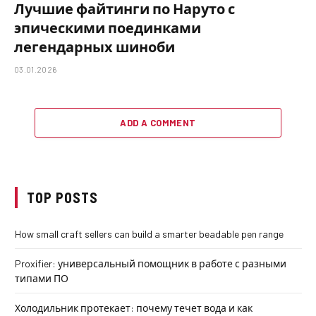
Лучшие файтинги по Наруто с
эпическими поединками
легендарных шиноби
03.01.2026
ADD A COMMENT
TOP POSTS
How small craft sellers can build a smarter beadable pen range
Proxifier: универсальный помощник в работе с разными
типами ПО
Холодильник протекает: почему течет вода и как