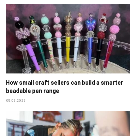
How small craft sellers can build a smarter
beadable pen range
05.08.2026