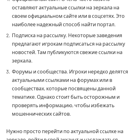
оставляют актуальные ссылки на зеркала на
своем официальном сайте или в соцсетях. Это
наиболее надежный способ найти портал.
Подписка на рассылку. Некоторые заведения
предлагают игрокам подписаться на рассылку
новостей. Там публикуются свежие ссылки на
зеркала.
Форумы и сообщества. Игроки нередко делятся
актуальными ссылками на форумах или в
сообществах, которые посвящены данной
тематике. Однако стоит быть осторожным и
проверять информацию, чтобы избежать
мошеннических сайтов.
Нужно просто перейти по актуальной ссылке на
зеркало, войти в свой аккаунт и наслаждаться