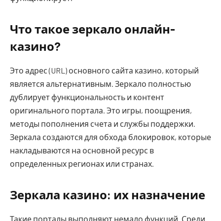
Что такое зеркало онлайн-
казино?
Это адрес (URL) основного сайта казино, который
является альтернативным. Зеркало полностью
дублирует функциональность и контент
оригинального портала. Это игры, поощрения,
методы пополнения счета и службы поддержки.
Зеркала создаются для обхода блокировок, которые
накладываются на основной ресурс в
определенных регионах или странах.
Зеркала казино: их назначение
Такие порталы выполняют немало функций. Среди