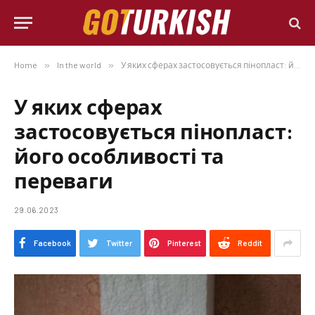
Home
»
In the world
»
У яких сферах застосовується пінопласт: його особливості та переваги
У яких сферах
застосовується пінопласт:
його особливості та
переваги
29.06.2023
Facebook
Twitter
Pinterest
Reddit