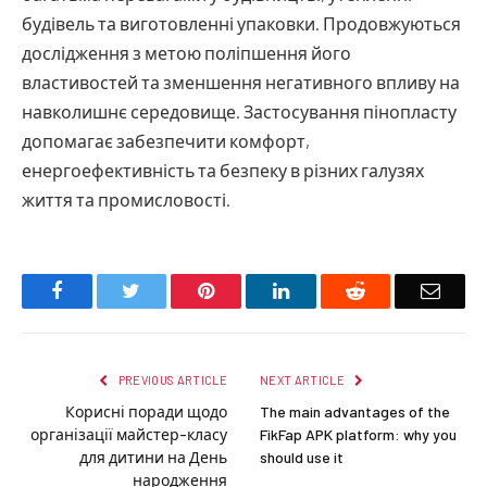
будівель та виготовленні упаковки. Продовжуються
дослідження з метою поліпшення його
властивостей та зменшення негативного впливу на
навколишнє середовище. Застосування пінопласту
допомагає забезпечити комфорт,
енергоефективність та безпеку в різних галузях
життя та промисловості.
Facebook
Twitter
Pinterest
LinkedIn
Reddit
Email
PREVIOUS ARTICLE
NEXT ARTICLE
Корисні поради щодо
The main advantages of the
організації майстер-класу
FikFap APK platform: why you
для дитини на День
should use it
народження