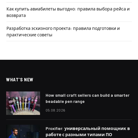
Как купить авиабилеты выгодно: правила выбора рейса и
возврата
Разработка эскизного проекта: правила подготовки и
практические советы
WHAT'S NEW
How small craft sellers can build a smarter
beadable pen range
05.08.2026
Proxifier: универсальный помощник в
работе с разными типами ПО