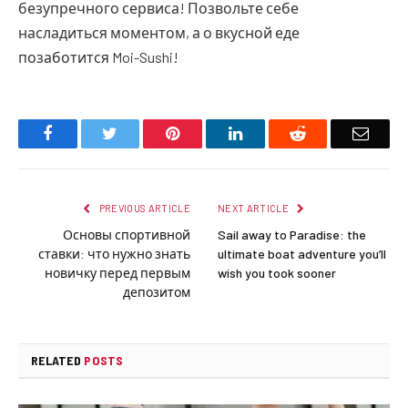
безупречного сервиса! Позвольте себе
насладиться моментом, а о вкусной еде
позаботится Moi-Sushi!
Facebook
Twitter
Pinterest
LinkedIn
Reddit
Email
PREVIOUS ARTICLE
NEXT ARTICLE
Основы спортивной
Sail away to Paradise: the
ставки: что нужно знать
ultimate boat adventure you’ll
новичку перед первым
wish you took sooner
депозитом
RELATED
POSTS