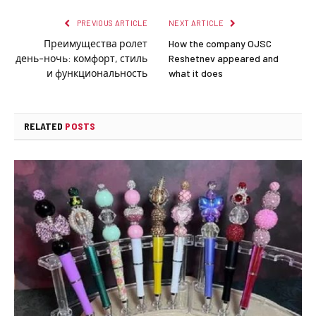
PREVIOUS ARTICLE
NEXT ARTICLE
Преимущества ролет
How the company OJSC
день-ночь: комфорт, стиль
Reshetnev appeared and
и функциональность
what it does
RELATED
POSTS