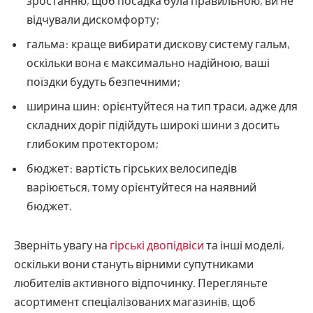
зростанню, щоб посадка була правильною, ви не
відчували дискомфорту;
гальма: краще вибирати дискову систему гальм,
оскільки вона є максимально надійною, ваші
поїздки будуть безпечними;
ширина шин: орієнтуйтеся на тип траси, адже для
складних доріг підійдуть широкі шини з досить
глибоким протектором;
бюджет: вартість гірських велосипедів
варіюється, тому орієнтуйтеся на наявний
бюджет.
Зверніть увагу на
гірські двопідвіси
та інші моделі,
оскільки вони стануть вірними супутниками
любителів активного відпочинку. Перегляньте
асортимент спеціалізованих магазинів, щоб