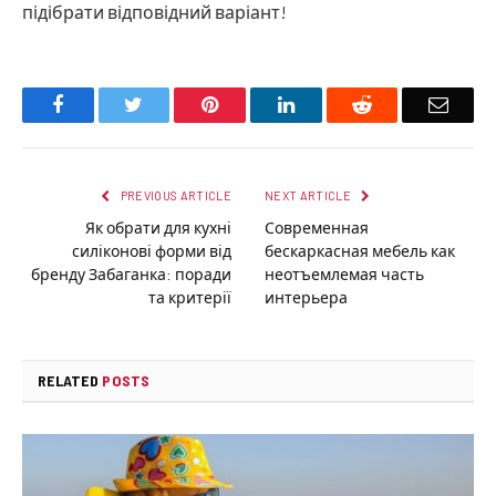
підібрати відповідний варіант!
Facebook
Twitter
Pinterest
LinkedIn
Reddit
Email
PREVIOUS ARTICLE
NEXT ARTICLE
Як обрати для кухні
Современная
силіконові форми від
бескаркасная мебель как
бренду Забаганка: поради
неотъемлемая часть
та критерії
интерьера
RELATED
POSTS