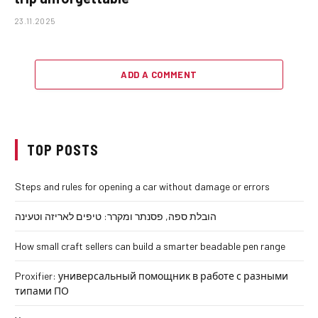
23.11.2025
ADD A COMMENT
TOP POSTS
Steps and rules for opening a car without damage or errors
הובלת ספה, פסנתר ומקרר: טיפים לאריזה וטעינה
How small craft sellers can build a smarter beadable pen range
Proxifier: универсальный помощник в работе с разными
типами ПО