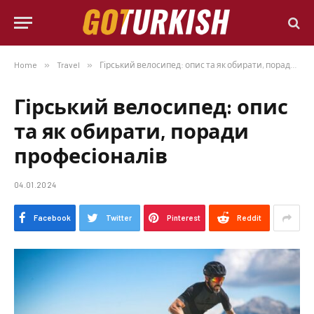
Home
»
Travel
»
Гірський велосипед: опис та як обирати, поради професіоналів
Гірський велосипед: опис
та як обирати, поради
професіоналів
04.01.2024
Facebook
Twitter
Pinterest
Reddit